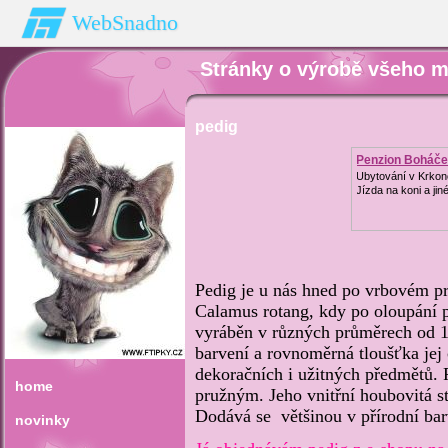
WebSnadno
Stránky o výrobě všeho 
pedig
Penzion Boháč
Ubytování v Krkon
Jízda na koni a jin
Pedig je u nás hned po vrbovém prou
Calamus rotang, kdy po oloupání p
vyráběn v různých průměrech od 1
barvení a rovnoměrná tloušťka jej
dekoračních i užitných předmětů. P
home
pružným. Jeho vnitřní houbovitá st
Dodává se většinou v přírodní barv
novinky