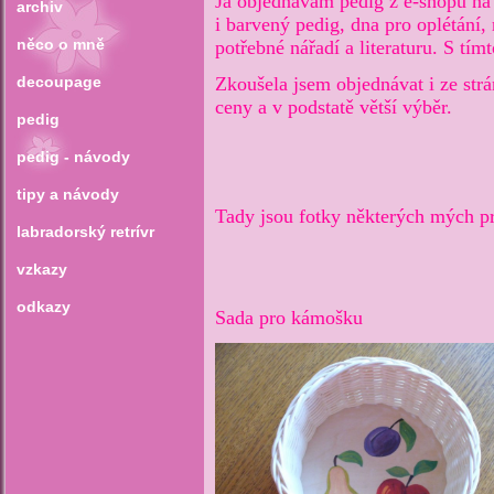
Já objednávám pedig z e-shopu na
archiv
i barvený pedig, dna pro oplétání, 
něco o mně
potřebné nářadí a literaturu. S t
decoupage
Zkoušela jsem objednávat i ze st
ceny a v podstatě větší výběr.
pedig
pedig - návody
tipy a návody
Tady jsou fotky některých mých pr
labradorský retrívr
vzkazy
odkazy
Sada pro kámošku