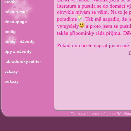
archiv
literaturu a pustila se do domácí v
obvykle mívám se vším. Na to je p
něco o mně
poradíme
. Tak mě napadlo, že j
decoupage
vymyslely
a proto jsem se pusti
pedig
takže připomínky ráda přijmu. Dě
pedig - návody
Pokud mi chcete napsat jinam než 
tipy a návody
labradorský retrívr
vzkazy
odkazy
Tvorba webových stránek na
WebSna