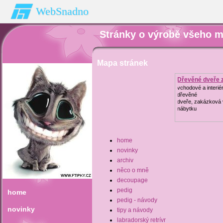
WebSnadno
Stránky o výrobě všeho 
Mapa stránek
Dřevěné dveře 
vchodové a interié
dřevěné
dveře, zakázková
nábytku
home
novinky
archiv
něco o mně
decoupage
pedig
home
pedig - návody
novinky
tipy a návody
labradorský retrívr