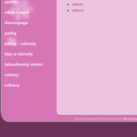
archiv
vzkazy
odkazy
něco o mně
decoupage
pedig
pedig - návody
tipy a návody
labradorský retrívr
vzkazy
odkazy
Tvorba webových stránek na
WebSna